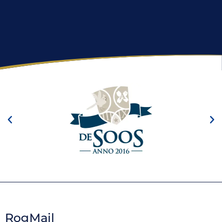
RogMail