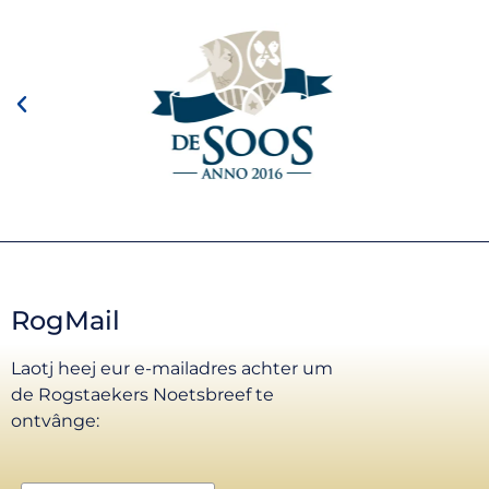
RogMail
Laotj heej eur e-mailadres achter um
de Rogstaekers Noetsbreef te
ontvânge: