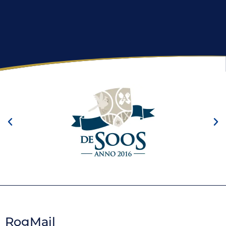
RogMail