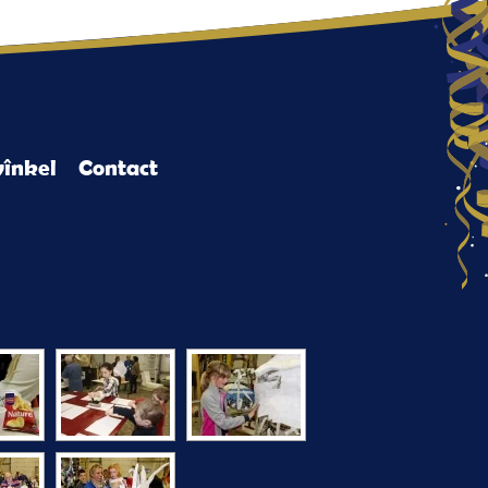
înkel
Contact