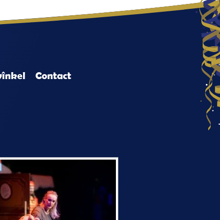
înkel
Contact