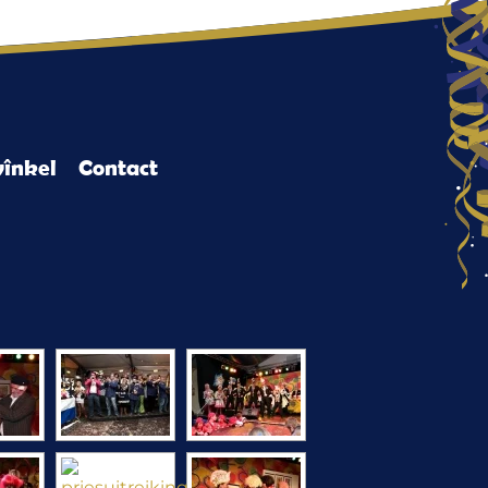
înkel
Contact