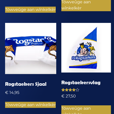
Tówveûge aan
wînkelkèr
Tówveûge aan wînkelkèr
Rogstaekersvlag
Rogstaekers Sjaal
€
14,95
Waardering
€
27,50
4.00
uit 5
Tówveûge aan wînkelkèr
Tówveûge aan