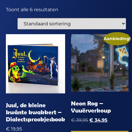
Toont alle 6 resultaten
Aanbieding!
Neon Rog –
Juul, de kleine
Vuuërverkoup
kwânte kwakkert –
Dialectsprookjesbook
€
39,95
€
34,95
€
19,95