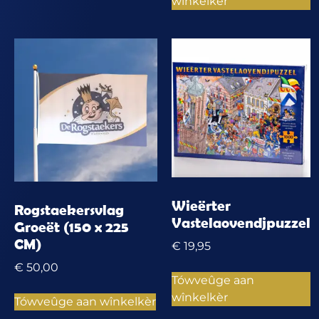
wînkelkèr
Wieërter
Rogstaekersvlag
Vastelaovendjpuzzel
Groeët (150 x 225
CM)
€
19,95
€
50,00
Tówveûge aan
wînkelkèr
Tówveûge aan wînkelkèr