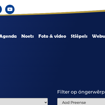
Agenda
Noets
Foto & video
Stiêpels
Webw
Filter op óngerwêrp