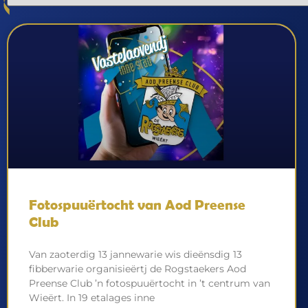
Fotospuuërtocht van Aod Preense
Club
Van zaoterdig 13 jannewarie wis dieënsdig 13
fibberwarie organisieërtj de Rogstaekers Aod
Preense Club ’n fotospuuërtocht in ’t centrum van
Wieërt. In 19 etalages inne