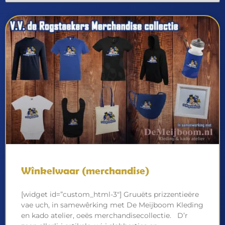
Wînkelwaar (merchandise)
[widget id=”custom_html-3″] Gruuëts prizzentieëre
vae uch, in samewêrking met De Meijboom Kleding
en kado atelier, oeës merchandisecollectie. D’r