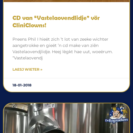
CD van “Vastelaovendlidje” vör
CliniClowns!
Preens Phil I hieët zich ’t lot van zeeke wichter
aangetrokke en gieët ’n cd make van ziên
Vastelaovendjlidje. Heej lègkt hae uut, woeërum.
“Vastelaovendj
LAESJ WIETER »
18-01-2018