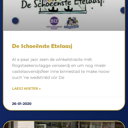
De Schoeënste Etelaasj
Al e paar jaor zeen de wînkelstraote mét
Rogstaekersvlagge verseerdj en um nog mieër
vastelaovendjsfeer inne binnestad te make noow
ouch ‘ne wedstriêd vör De
LAESJ WIETER »
26-01-2020