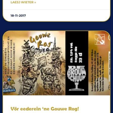
LAESJ WIETER »
18-11-2017
Vör eedereîn ‘ne Gouwe Rog!