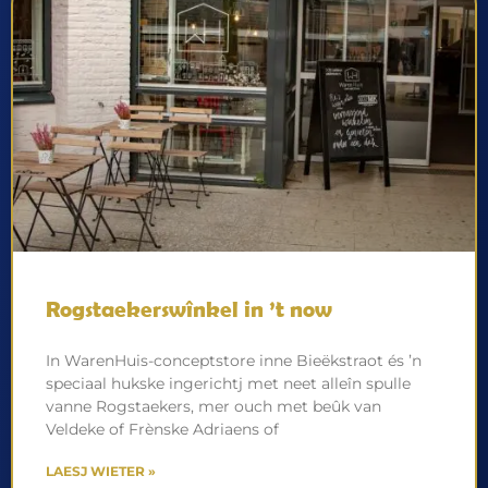
Rogstaekerswînkel in ’t now
In WarenHuis-conceptstore inne Bieëkstraot és ’n
speciaal hukske ingerichtj met neet alleîn spulle
vanne Rogstaekers, mer ouch met beûk van
Veldeke of Frènske Adriaens of
LAESJ WIETER »