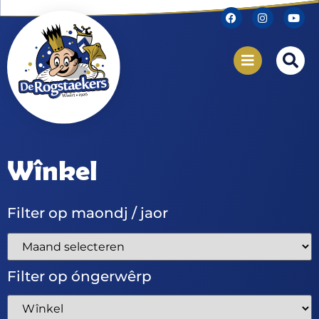
Wînkel
Filter op maondj / jaor
Filter op óngerwêrp