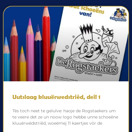
Uutslaag kluuërwedstriêd, deîl 1
Tès toch neet te geluîve: haoje de Rogstaekers um
te veere det ze un noow logo hebbe unne schoeëne
kluuërwédstriêd, woeëmej 11 kaertjes vör de