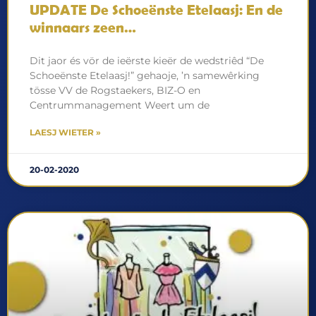
UPDATE De Schoeënste Etelaasj: En de
winnaars zeen…
Dit jaor és vör de ieërste kieër de wedstriêd “De
Schoeënste Etelaasj!” gehaoje, ’n samewêrking
tösse VV de Rogstaekers, BIZ-O en
Centrummanagement Weert um de
LAESJ WIETER »
20-02-2020