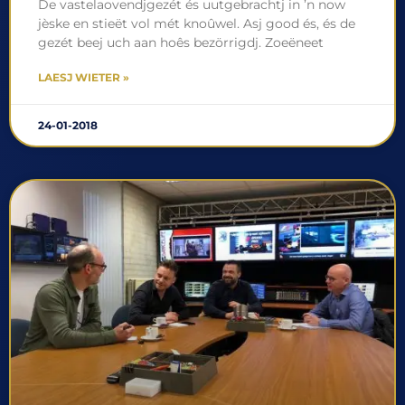
De vastelaovendjgezét és uutgebrachtj in ’n now
jèske en stieët vol mét knoûwel. Asj good és, és de
gezét beej uch aan hoês bezörrigdj. Zoeëneet
LAESJ WIETER »
24-01-2018