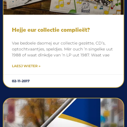
Hejje eur collectie complieët?
Vae bedoele daomej eur collectie gezètte, CD’s,
optochtvaantjes, speldjes. Mèr ouch ’n singelke uut
1988 of waat dînkdje van ’n LP uut 1987. Waat vae
LAESJ WIETER »
02-11-2017