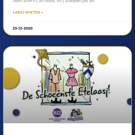
zeen allerli-j artikele, wi-j slabbertjes en
LAESJ WIETER »
23-12-2020