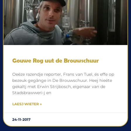
Gouwe Rog uut de Brouwschuur
Oeëze razendje reporter, Frans van Tuel, és effe op
bezeuk gegânge in De Brouwschuur. Heej hieëte
gekaltj met Erwin Strijbosch, eigenaar van de
Stadsbrawweri-j en
LAESJ WIETER »
24-11-2017