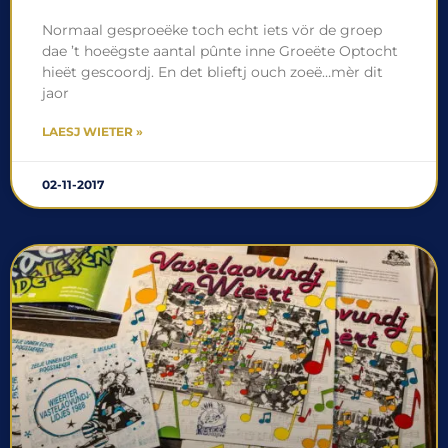
Normaal gesproeëke toch echt iets vör de groep
dae ’t hoeëgste aantal pûnte inne Groeëte Optocht
hieët gescoordj. En det blieftj ouch zoeë…mèr dit
jaor
LAESJ WIETER »
02-11-2017