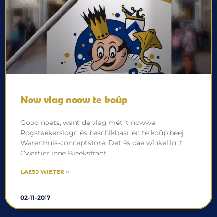
Now vlag noow te koûp
Good noets, want de vlag mét ’t nowwe
Rogstaekerslogo és beschikbaar en te koûp beej
WarenHuis-conceptstore. Det és dae wînkel in ’t
Cwartier inne Bieëkstraot.
LAESJ WIETER »
02-11-2017