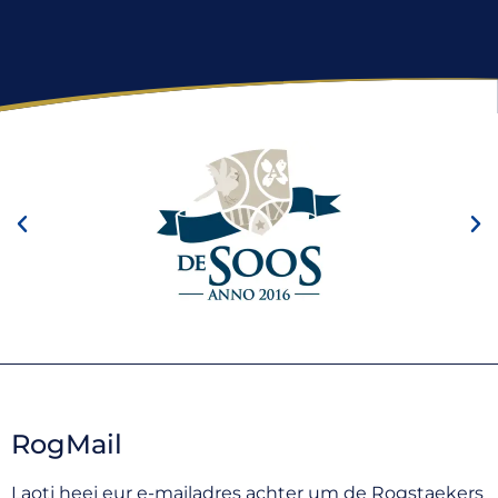
RogMail
Laotj heej eur e-mailadres achter um de Rogstaekers