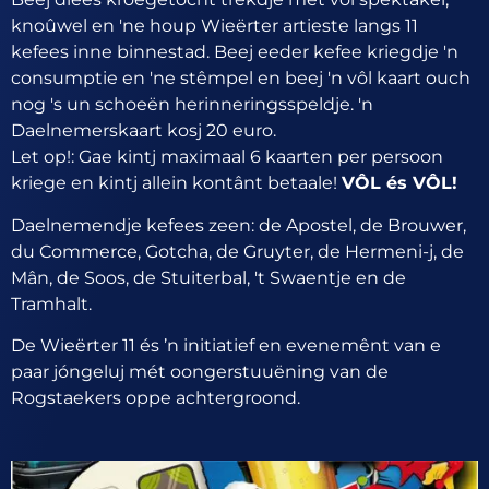
knoûwel en 'ne houp Wieërter artieste langs 11
kefees inne binnestad. Beej eeder kefee kriegdje 'n
consumptie en 'ne stêmpel en beej 'n vôl kaart ouch
nog 's un schoeën herinneringsspeldje. 'n
Daelnemerskaart kosj 20 euro.
Let op!: Gae kintj maximaal 6 kaarten per persoon
kriege en kintj allein kontânt betaale!
VÔL és VÔL!
Daelnemendje kefees zeen: de Apostel, de Brouwer,
du Commerce, Gotcha, de Gruyter, de Hermeni-j, de
Mân, de Soos, de Stuiterbal, 't Swaentje en de
Tramhalt.
De Wieërter 11 és ’n initiatief en evenemênt van e
paar jóngeluj mét oongerstuuëning van de
Rogstaekers oppe achtergroond.