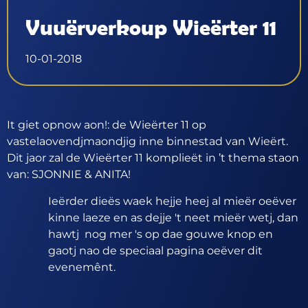
Vuuërverkoup Wieërter 11
10-01-2018
It giet opnow aon!: de Wieërter 11 op
vastelaovendjmaondjig inne binnestad van Wieërt.
Dit jaor zal de Wieërter 11 komplieët in ’t thema staon
van: SJONNIE & ANITA!
Ieërder dieës waek hejje heej al mieër oeëver
kinne laeze en as dejje 't neet mieër wetj, dan
hawtj nog mer 's op dae gouwe knop en
gaotj nao de speciaal pagina oeëver dit
evenemênt.