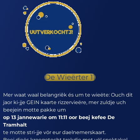
De Wieërter 11
Mer waat waal belangriêk és um te wieëte: Ouch dit
jaor ki-jje GEIN kaarte rizzervieëre, mer zuldje uch
beejein motte pakke um
op 13 jannewarie om 11:11 oor beej kefee De
Tramhalt
te motte stri-jje vör eur daelnemerskaart.
Beej dieës kroegetocht trekdje met völ spektakel,