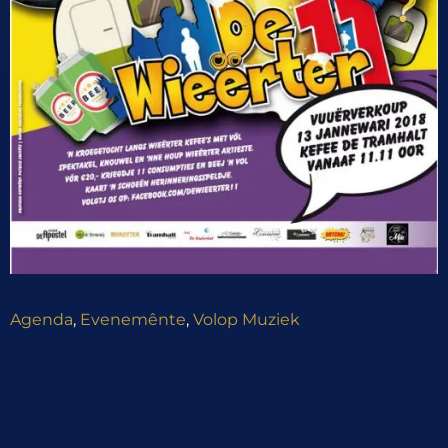
Agenda
,
Evenemênte
,
Volop Muziek