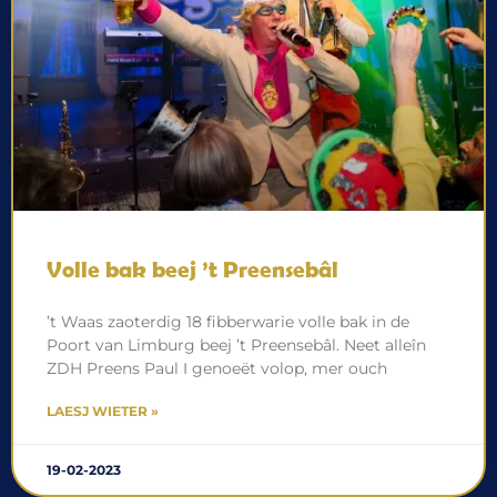
Volle bak beej ’t Preensebâl
’t Waas zaoterdig 18 fibberwarie volle bak in de
Poort van Limburg beej ’t Preensebâl. Neet alleîn
ZDH Preens Paul I genoeët volop, mer ouch
LAESJ WIETER »
19-02-2023