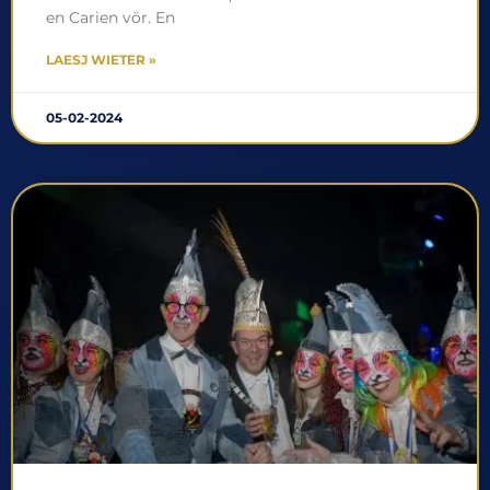
en Carien vör. En
LAESJ WIETER »
05-02-2024