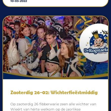
10-03-2022
Zaoterdig 26-02: Wichterfieëstmiddig
Op zaoterdig 26 fibberwarie zeen alle wichter van
Wieërt van hérte welkom op de jaorlikse