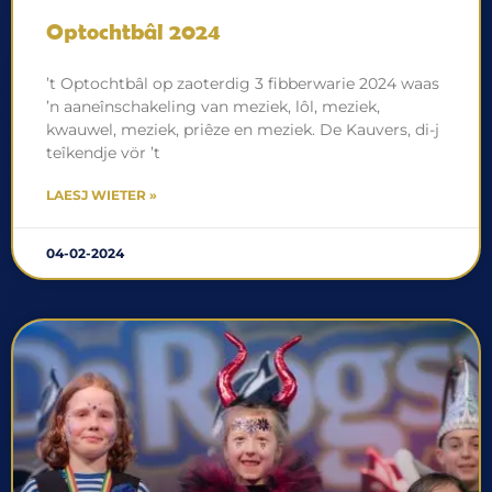
Optochtbâl 2024
’t Optochtbâl op zaoterdig 3 fibberwarie 2024 waas
’n aaneînschakeling van meziek, lôl, meziek,
kwauwel, meziek, priêze en meziek. De Kauvers, di-j
teîkendje vör ’t
LAESJ WIETER »
04-02-2024