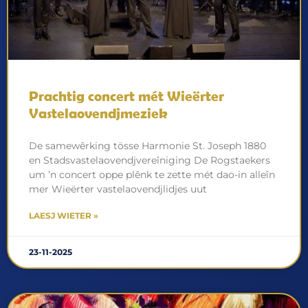
Prachtig concert mét Wieërter
Vastelaovendjmeziek
De samewêrking tösse Harmonie St. Joseph 1880
en Stadsvastelaovendjvereîniging De Rogstaekers
um ’n concert oppe plênk te zette mét dao-in alleîn
mer Wieërter vastelaovendjlidjes uut
LAESJ WIETER »
23-11-2025