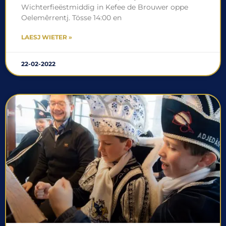
Wichterfieëstmiddig in Kefee de Brouwer oppe
Oelemêrrentj. Tösse 14:00 en
LAESJ WIETER »
22-02-2022