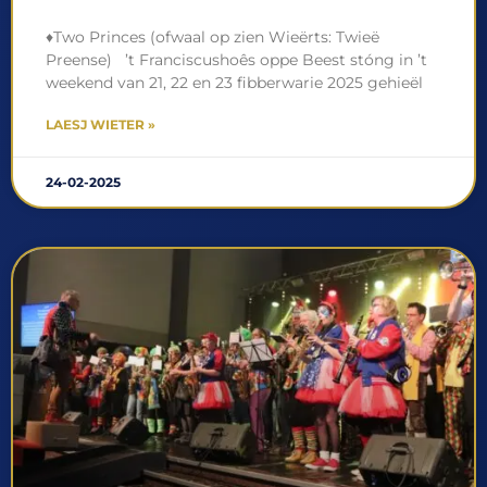
♦Two Princes (ofwaal op zien Wieërts: Twieë
Preense) ’t Franciscushoês oppe Beest stóng in ’t
weekend van 21, 22 en 23 fibberwarie 2025 gehieël
LAESJ WIETER »
24-02-2025