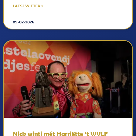
LAESJ WIETER »
09-02-2026
Nick wintj mét Harriëtte ’t WVLF