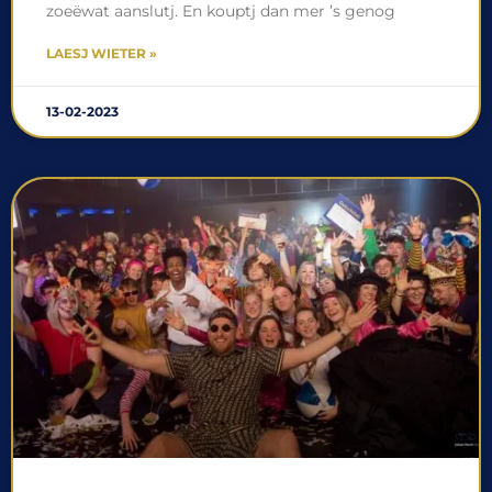
zoeëwat aanslutj. En kouptj dan mer ’s genog
LAESJ WIETER »
13-02-2023