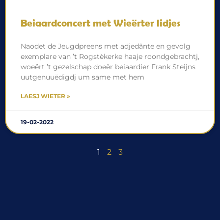
Beiaardconcert met Wieërter lidjes
Naodet de Jeugdpreens met adjedânte en gevolg
exemplare van ’t Rogstèkerke haaje roondgebrachtj,
woeërt ’t gezelschap doeër beiaardier Frank Steijns
uutgenuuëdigdj um same met hem
LAESJ WIETER »
19-02-2022
1
2
3