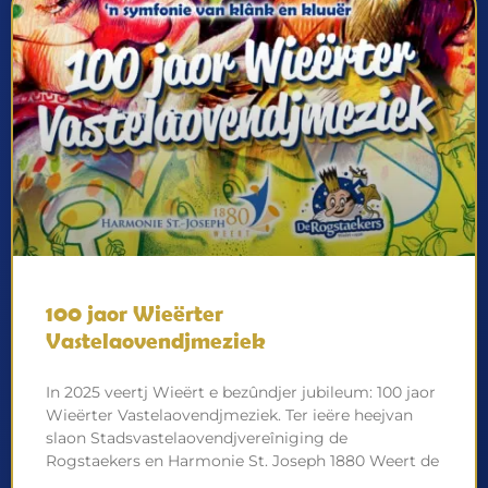
100 jaor Wieërter
Vastelaovendjmeziek
In 2025 veertj Wieërt e bezûndjer jubileum: 100 jaor
Wieërter Vastelaovendjmeziek. Ter ieëre heejvan
slaon Stadsvastelaovendjvereîniging de
Rogstaekers en Harmonie St. Joseph 1880 Weert de