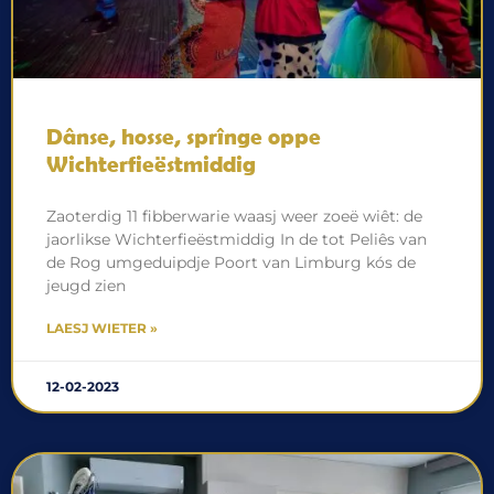
Dânse, hosse, sprînge oppe
Wichterfieëstmiddig
Zaoterdig 11 fibberwarie waasj weer zoeë wiêt: de
jaorlikse Wichterfieëstmiddig In de tot Peliês van
de Rog umgeduipdje Poort van Limburg kós de
jeugd zien
LAESJ WIETER »
12-02-2023