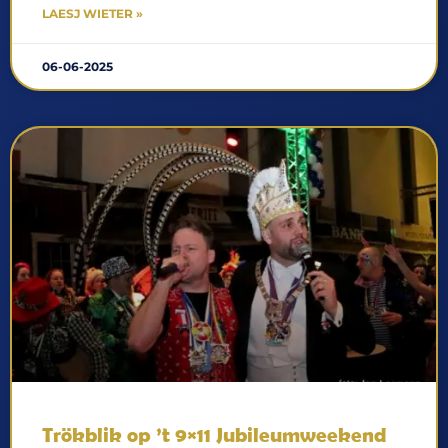
LAESJ WIETER »
06-06-2025
Trökblik op ’t 9×11 Jubileumweekend