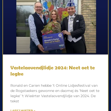
Vastelaovendjlidje 2024: Neet oet te
legke
Ronald en Carien hebbe ‘t Online Lidjesfestival van
de Rogstaekers gewonne en daomej és ‘Neet oet te
legke’ ‘t Wieërter Vastelaovendjlidje van 2024. De
tekst
LAESJ WIETER »