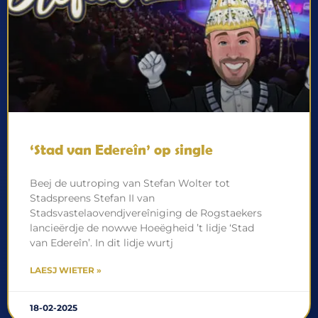
‘Stad van Edereîn’ op single
Beej de uutroping van Stefan Wolter tot
Stadspreens Stefan II van
Stadsvastelaovendjvereîniging de Rogstaekers
lancieërdje de nowwe Hoeëgheid ’t lidje ‘Stad
van Edereîn’. In dit lidje wurtj
LAESJ WIETER »
18-02-2025