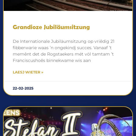
Grandioze Jubiläumsitzung
De Internationale Jubiläumsitzung op vriêdig 21
fibberwarie waas ’n ongekindj succes. Vanaaf ’t
memênt det de Rogstaekers mét völ tamtam ’t
Franciscushoês binnekwame wis aan
LAESJ WIETER »
22-02-2025