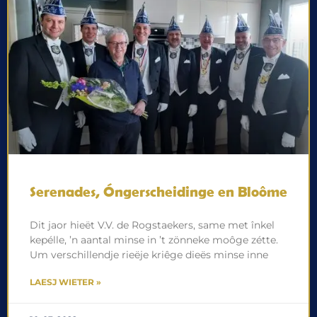
Serenades, Óngerscheidinge en Bloôme
Dit jaor hieët V.V. de Rogstaekers, same met înkel
kepélle, ’n aantal minse in ’t zönneke moôge zétte.
Um verschillendje rieëje kriêge dieës minse inne
LAESJ WIETER »