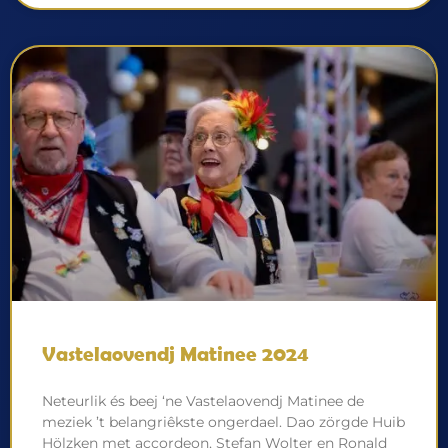
Vastelaovendj Matinee 2024
Neteurlik és beej ‘ne Vastelaovendj Matinee de
meziek ’t belangriêkste ongerdael. Dao zörgde Huib
Hölzken met accordeon, Stefan Wolter en Ronald