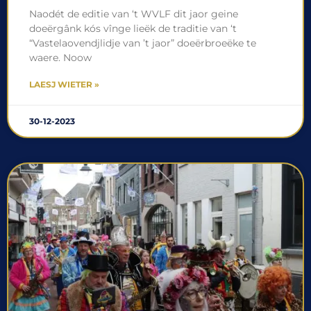
Naodét de editie van ‘t WVLF dit jaor geine
doeërgânk kós vînge lieëk de traditie van ‘t
“Vastelaovendjlidje van ’t jaor” doeërbroeëke te
waere. Noow
LAESJ WIETER »
30-12-2023