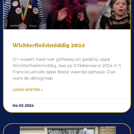
Wichterfieëstmiddig 2024
D’r woeërt hieel wat gefieeësj en gedânsj oppe
Wichterfieëstmiddig, dae op 3 fibberwarie 2024 in ’t
Franciscushoês oppe Beest waerdje gehaoje. Dao
ware de dânsgroep
LAESJ WIETER »
04-02-2024