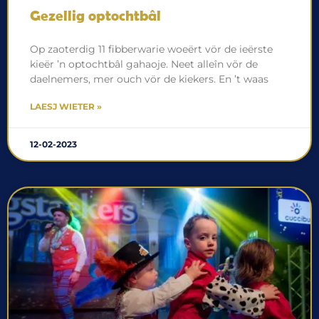
Gezellig optochtbâl
Op zaoterdig 11 fibberwarie woeërt vör de ieërste
kieër ’n optochtbâl gahaoje. Neet alleîn vör de
daelnemers, mer ouch vör de kiekers. En ’t waas
LAESJ WIETER »
12-02-2023