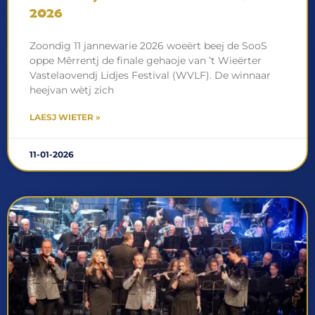
2026
Zoondig 11 jannewarie 2026 woeërt beej de SooS
oppe Mêrrentj de finale gehaoje van ’t Wieërter
Vastelaovendj Lidjes Festival (WVLF). De winnaar
heejvan wètj zich
LAESJ WIETER »
11-01-2026