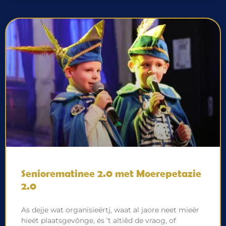
Seniorematinee 2.0 met Moerepetazie
2.0
As dejje wat organisieërtj, waat al jaore neet mieër
hieët plaatsgevônge, és ’t altiêd de vraog, of