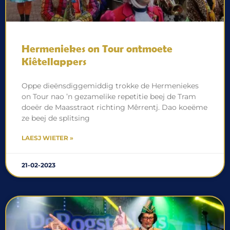
Hermeniekes on Tour ontmoete
Kiêtellappers
Oppe dieënsdiggemiddig trokke de Hermeniekes
on Tour nao ’n gezamelike repetitie beej de Tram
doeër de Maasstraot richting Mêrrentj. Dao koeëme
ze beej de splitsing
LAESJ WIETER »
21-02-2023