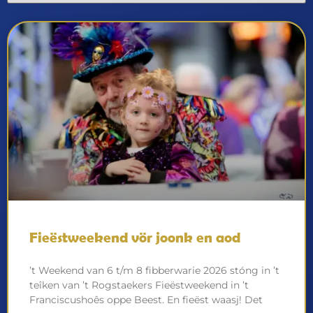
Fieëstweekend vör joonk en aod
’t Weekend van 6 t/m 8 fibberwarie 2026 stóng in ’t
teîken van ’t Rogstaekers Fieëstweekend in ’t
Franciscushoês oppe Beest. En fieëst waasj! Det