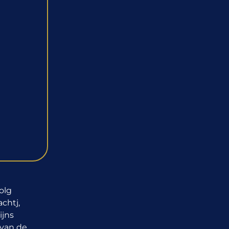
olg
chtj,
ijns
van de