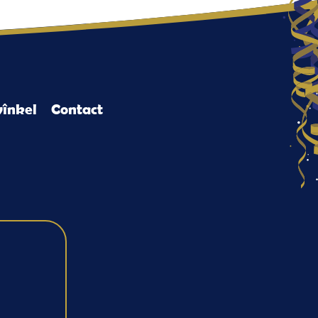
înkel
Contact