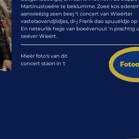
Martinustoeëre te beklumme. Zoeë kos ederei
aanwieëzig zeen beej 't concert van Wieërter
vastelaovendjlidjes, di-j Frank dao spuuëldje op 't
En neteurlik hejje van boeëvenuut 'n prachtig 
oeëver Wieërt.
Mieër foto's van dit
concert staon in 't