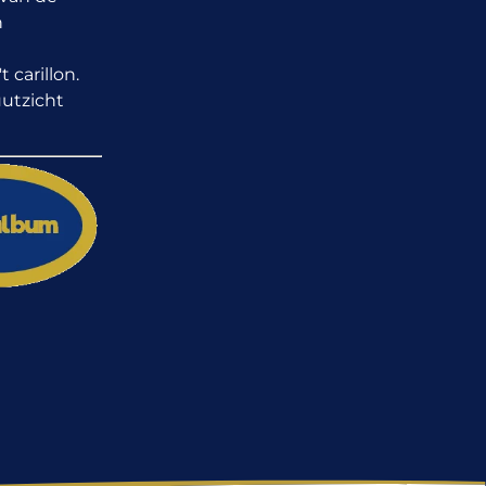
n
 carillon.
uutzicht