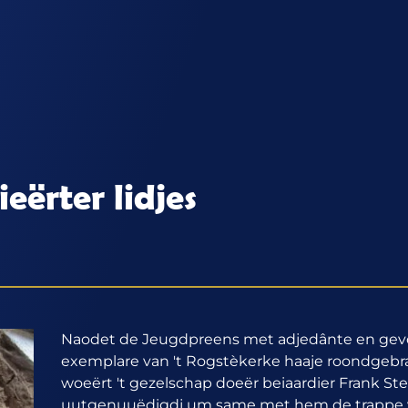
ërter lidjes
Naodet de Jeugdpreens met adjedânte en gev
exemplare van 't Rogstèkerke haaje roondgebra
woeërt 't gezelschap doeër beiaardier Frank Ste
uutgenuuëdigdj um same met hem de trappe 