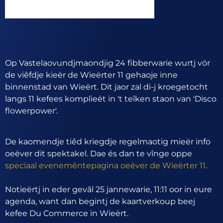
Op Vastelaovundjmaondjig 24 fibberwarie wurtj vör
de viêfdje kieër de Wieërter 11 gehaoje inne
binnenstad van Wieërt. Dit jaor zal di-j kroegetocht
langs 11 kefees komplieët in 't teîken staon van 'Disco
flowerpower'.
De kaomendje tiêd kriegdje regelmaotig mieër info
oeëver dit spektakel. Dae és dan te vînge oppe
speciaal evenemêntepagina oeëver de Wieërter 11
.
Notieërtj in eder gevâl 25 jannewarie, 11:11 oor in eure
agenda, want dan begintj de kaartverkoup beej
kefee Du Commerce in Wieërt.