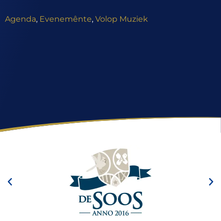
Agenda
,
Evenemênte
,
Volop Muziek