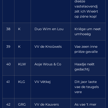
dieëze
vastelaovendj
zét ich Wieërt
op ziéne kop!
38
K
Duo Wim en Lou
Kriêge um neet
umhoeëg
39
K
VV de Knoûwels
Vae zeen inne
priêze gevalle
40
KLW
Aoje Wous & Co
Haadje neêt
gedachtj
41
KLG
VV Vétkej
Dit jaor laote
vae de teugels
vere
42
GRG
VV de Kauvers
As vae 't mer