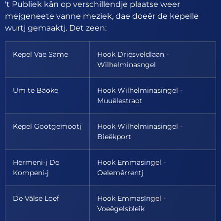
't Publiek kân op verschillendje plaatse weer
mejgeneete vanne meziek, dae doeër de kepelle
wurtj gemaaktj. Det zeen:
Kepel Vae Same
Hook Driesveldlaan -
Wilhelminasngel
Um te Bäöke
Hook Wilhelminasingel -
Muuëlestraot
Kepel Gootgemootj
Hook Wilhelminasingel -
Bieëkport
Hermeni-j De
Hook Emmasingel -
Kompeni-j
Oelemêrrentj
De Vâlse Loef
Hook Emmasîngel -
Voeëgelsbleîk