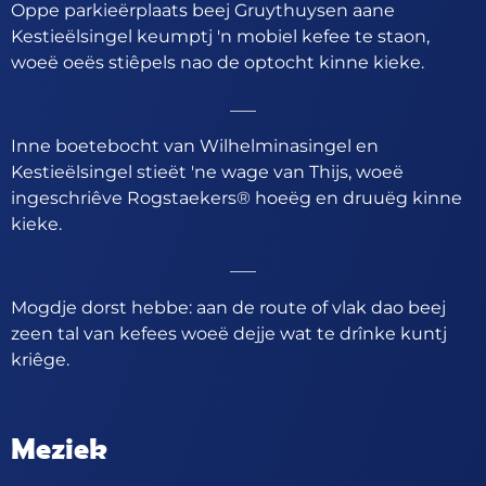
Oppe parkieërplaats beej Gruythuysen aane
Kestieëlsingel keumptj 'n mobiel kefee te staon,
woeë oeës stiêpels nao de optocht kinne kieke.
___
Inne boetebocht van Wilhelminasingel en
Kestieëlsingel stieët 'ne wage van Thijs, woeë
ingeschriêve Rogstaekers® hoeëg en druuëg kinne
kieke.
___
Mogdje dorst hebbe: aan de route of vlak dao beej
zeen tal van kefees woeë dejje wat te drînke kuntj
kriêge.
Meziek