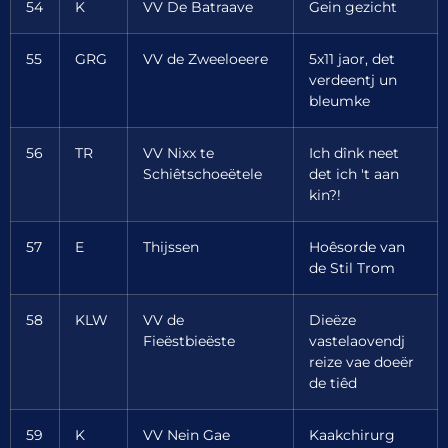
54
K
VV De Batraave
Gein gezicht
55
GRG
VV de Zweeloeere
5x11 jaor, det
verdeentj un
bleumke
56
TR
VV Nixx te
Ich dînk neet
Schiêtschoeëtele
det ich 't aan
kin?!
57
E
Thijssen
Hoêsorde van
de Stil Trom
58
KLW
VV de
Dieëze
Fieëstbieëste
vastelaovendj
reize vae doeër
de tiêd
59
K
VV Nein Gae
Kaakchirurg