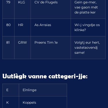
79
KLG
CV de Flugels
Gein ge-mer,
vae gaon mét
de platte ker
80
HR
As Arraias
Wi-j vingdje os
klînke?
81
GRW
Preens Tim 1e
Volgtj eur hert,
vastelaovendj
same!
Uutlègk vanne cattegeri-jje:
E
Eînlinge
K
Koppels