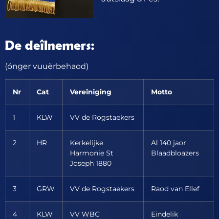
De deîlnemers:
(ónger vuuërbehaod)
Nr
Cat
Vereîniging
Motto
1
KLW
VV de Rogstaekers
2
HR
Kerkelijke
Al 140 jaor
Harmonie St
Blaadbloazers
Joseph 1880
3
GRW
VV de Rogstaekers
Raod van Ellef
4
KLW
VV WBC
Eindelik