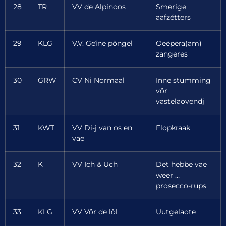
28
TR
VV de Alpinoos
Smerige
aafzétters
29
KLG
V.V. Geîne pôngel
Oeëpera(am)
zangeres
30
GRW
CV Ni Normaal
Inne stumming
vör
vastelaovendj
31
KWT
VV Di-j van os en
Flopkraak
vae
32
K
VV Ich & Uch
Det hebbe vae
weer …
prosecco-rups
33
KLG
VV Vör de lôl
Uutgelaote