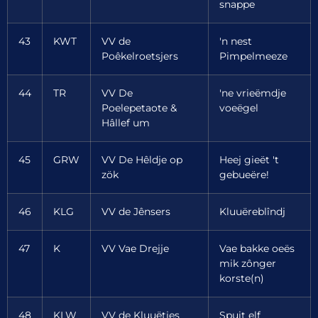
snappe
43
KWT
VV de
'n nest
Poêkelroetsjers
Pimpelmeeze
44
TR
VV De
'ne vrieëmdje
Poelepetaote &
voeëgel
Hâllef um
45
GRW
VV De Hêldje op
Heej gieët 't
zök
gebueëre!
46
KLG
VV de Jênsers
Kluuëreblîndj
47
K
VV Vae Drejje
Vae bakke oeës
mik zônger
korste(n)
48
KLW
VV de Kluuëtjes
Spuit elf