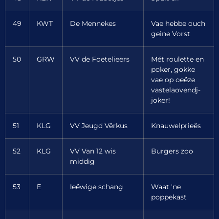
49
KWT
De Mennekes
Vae hebbe ouch
geine Vorst
50
GRW
VV de Foetelieërs
Mét roulette en
poker, gokke
vae op oeëze
vastelaovendj-
joker!
51
KLG
VV Jeugd Vêrkus
Knauwelprieës
52
KLG
VV Van 12 wis
Burgers zoo
middig
53
E
Ieëwige schang
Waat 'ne
poppekast