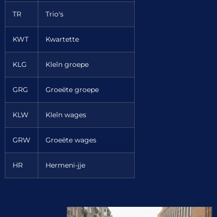
TR
Trio's
KWT
Kwartette
KLG
Kleîn groepe
GRG
Groeëte groepe
KLW
Kleîn wages
GRW
Groeëte wages
HR
Hermeni-jje