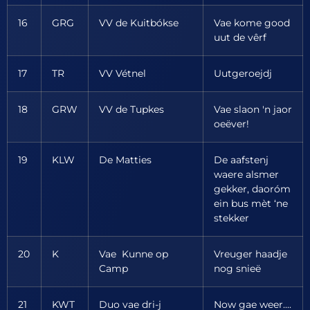
16
GRG
VV de Kuitbókse
Vae kome good
uut de vêrf
17
TR
VV Vétnel
Uutgeroejdj
18
GRW
VV de Tupkes
Vae slaon 'n jaor
oeëver!
19
KLW
De Matties
De aafstenj
waere alsmer
gekker, daoróm
ein bus mèt ‘ne
stekker
20
K
Vae Kunne op
Vreuger haadje
Camp
nog snieë
21
KWT
Duo vae dri-j
Now gae weer....