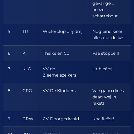
gevange …
oeëze
schattebout
5
TR
Wielerclup di-j drej
Nog eine kieër
alles uut de kast
6
K
Theike en Co
Vae stoppe!!!
7
KLG
VV de
Ut hieërsj
Zieëmelezeîkers
8
GRG
VV De Klodders
Vae gaon dieës
daag wej 'n
raket!
9
GRW
CV Doorgedraaid
Knalfieëst!