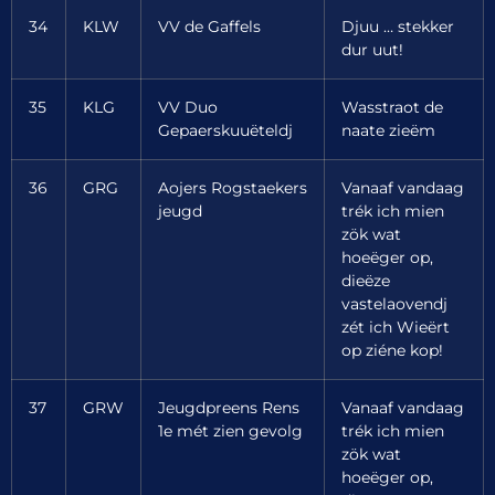
34
KLW
VV de Gaffels
Djuu … stekker
dur uut!
35
KLG
VV Duo
Wasstraot de
Gepaerskuuëteldj
naate zieëm
36
GRG
Aojers Rogstaekers
Vanaaf vandaag
jeugd
trék ich mien
zök wat
hoeëger op,
dieëze
vastelaovendj
zét ich Wieërt
op ziéne kop!
37
GRW
Jeugdpreens Rens
Vanaaf vandaag
1e mét zien gevolg
trék ich mien
zök wat
hoeëger op,