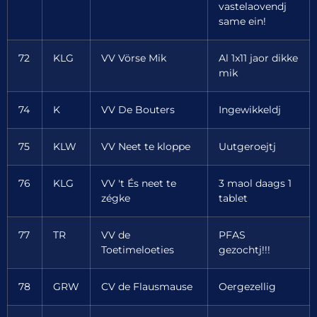
vastelaovendj
same ein!
72
KLG
VV Vörse Mik
Al 1x11 jaor dikke
mik
74
K
VV De Bouters
Ingewikkeldj
75
KLW
VV Neet te kloppe
Uutgeroejtj
76
KLG
VV 't És neet te
3 maol daags 1
zégke
tablet
77
TR
VV de
PFAS
Toetimeloeties
gezochtj!!!
78
GRW
CV de Flausmause
Oergezellig