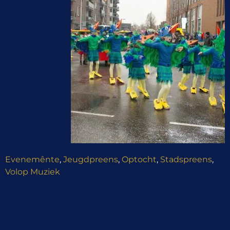
Evenemênte
,
Jeugdpreens
,
Optocht
,
Stadspreens
,
Volop Muziek