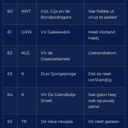
60
KWT
Gijs, Gijs en de
Vae hebbe ut
Bordjesdragers
virus te pakke!
61
GRW
VV Gekkewêrk
Hieël Holland
Haktj
62
KLG
VV de
Lieëraretekort
Glaaszeikerkes
63
K
Duo Sjongejonge
Det és neet
vorStandjig
64
K
VV De Geknâkdje
Vae gaon heej
Stieël
wat op puuëj
zette!
65
TR
De lieve neusjes
Os neet gezeen