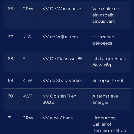
66
GRW
VV De Wausnauze
Vae make d'r
eîn groeët
circus van!
67
KLG
VV de Vrijbuiters
't Hazepad
gekoeëze
68
E
VV De Flaârisse '85
Ich tummer aan
de wieëg
69
KLW
VV de Straotvêrkes
Schöpke te vôl
70
KWT
VV Op ziên 11 en
Alternatieve
30ste
energie
71
GRW
VV eine Chaos
Limburger,
Galliër of
Romein, mét de