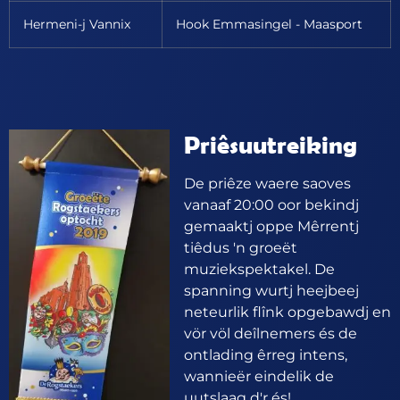
Hermeni-j Vannix
Hook Emmasingel - Maasport
Priêsuutreiking
De priêze waere saoves
vanaaf 20:00 oor bekindj
gemaaktj oppe Mêrrentj
tiêdus 'n groeët
muziekspektakel. De
spanning wurtj heejbeej
neteurlik flînk opgebawdj en
vör völ deîlnemers és de
ontlading êrreg intens,
wannieër eindelik de
uutslaag d'r és!