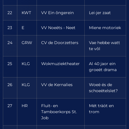
22
KWT
VV Ein ôngerein
Lei-jer zaat
23
E
VV Noeëts - Neet
Miene motoriek
24
GRW
CV de Doorzetters
Vae hebbe watt
te vôl
25
KLG
Wokmuziektheater
Al 40 jaor ein
groeët drama
26
KLG
VV de Kernalies
Woeë és de
schoeëtelslet?
27
HR
Fluit- en
Mét träöt en
Tamboerkorps St.
trom
Job