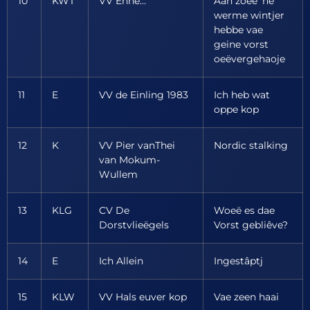
10
KWT
VV Enne…
Aan zoeë 'ne
werme wintjer
hebbe vae
geine vorst
oeëvergehaoje
11
E
VV de Einling 1983
Ich heb wat
oppe kop
12
K
VV Pier vanThei
Nordic stalking
van Mokum-
Wullem
13
KLG
CV De
Woeë es dae
Dorstvlieëgels
Vorst gebliêve?
14
E
Ich Allein
Ingestâptj
15
KLW
VV Hals euver kop
Vae zeen haai